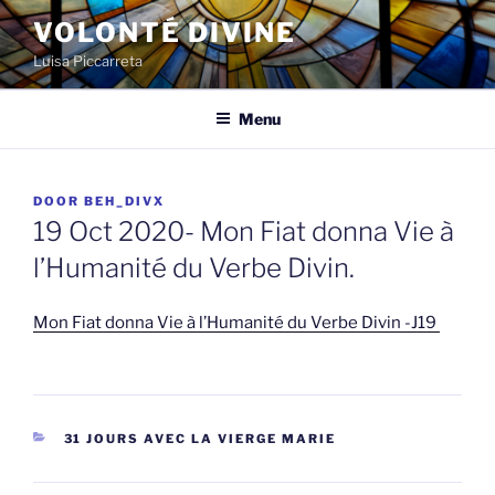
Spring
VOLONTÉ DIVINE
naar
Luisa Piccarreta
de
inhoud
Menu
GEPLAATST
DOOR
BEH_DIVX
OP
19 Oct 2020- Mon Fiat donna Vie à
l’Humanité du Verbe Divin.
Mon Fiat donna Vie à l’Humanité du Verbe Divin -J19
CATEGORIEËN
31 JOURS AVEC LA VIERGE MARIE