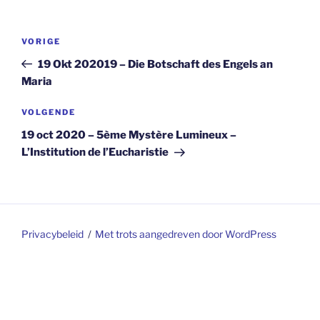
Berichtnavigatie
Vorig
VORIGE
bericht
19 Okt 202019 – Die Botschaft des Engels an
Maria
Volgend
VOLGENDE
bericht
19 oct 2020 – 5ème Mystère Lumineux –
L’Institution de l’Eucharistie
Privacybeleid
Met trots aangedreven door WordPress