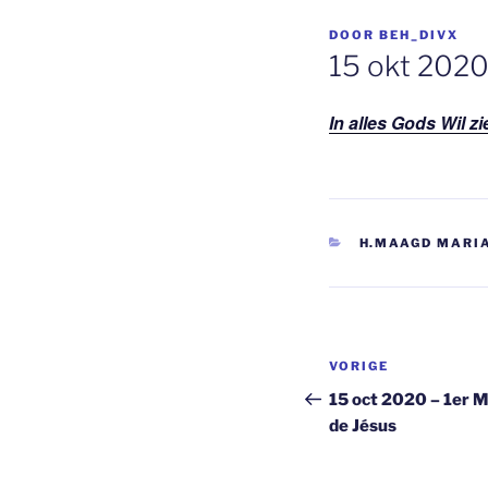
GEPLAATST
DOOR
BEH_DIVX
OP
15 okt 2020 
In alles Gods Wil 
CATEGORIEËN
H.MAAGD MARI
Berichtnavi
Vorig
VORIGE
bericht
15 oct 2020 – 1er 
de Jésus