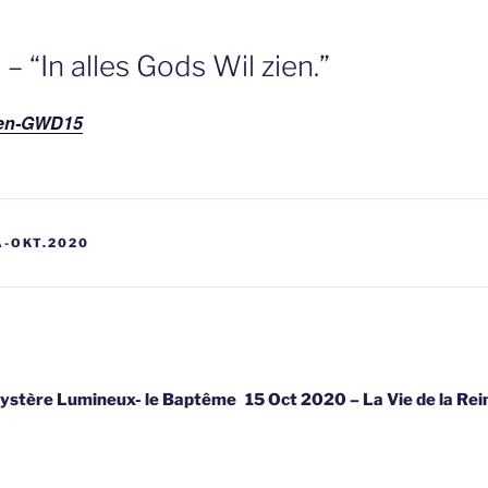
– “In alles Gods Wil zien.”
zien-GWD15
A-OKT.2020
gatie
Mystère Lumineux- le Baptême
15 Oct 2020 – La Vie de la Rei