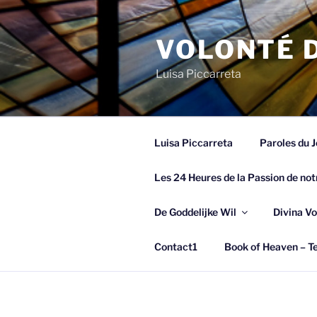
Spring
naar
VOLONTÉ D
de
inhoud
Luisa Piccarreta
Luisa Piccarreta
Paroles du J
Les 24 Heures de la Passion de not
De Goddelijke Wil
Divina Vo
Contact1
Book of Heaven – Te