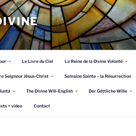
IVINE
our
Le Livre du Ciel
La Reine de la Divine Volonté
re Seigneur Jésus-Christ
Semaine Sainte – la Résurrection
luntà
The Divine Will-English
Der Göttliche Wille
xts + video
Contact