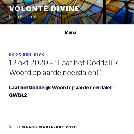
Spring
VOLONTÉ DIVINE
naar
Luisa Piccarreta
de
inhoud
Menu
GEPLAATST
DOOR
BEH_DIVX
OP
12 okt 2020 – “Laat het Goddelijk
Woord op aarde neerdalen!”
Laat het Goddelijk Woord op aarde neerdalen -
GWD12
CATEGORIEËN
H.MAAGD MARIA-OKT.2020