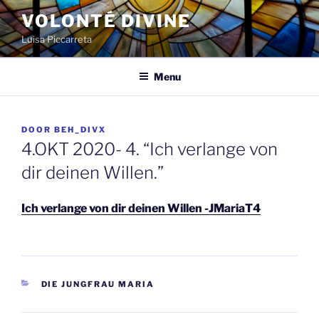
Spring
VOLONTÉ DIVINE
naar
Luisa Piccarreta
de
inhoud
Menu
GEPLAATST
DOOR
BEH_DIVX
OP
4.OKT 2020- 4. “Ich verlange von
dir deinen Willen.”
Ich verlange von dir deinen Willen -JMariaT4
CATEGORIEËN
DIE JUNGFRAU MARIA