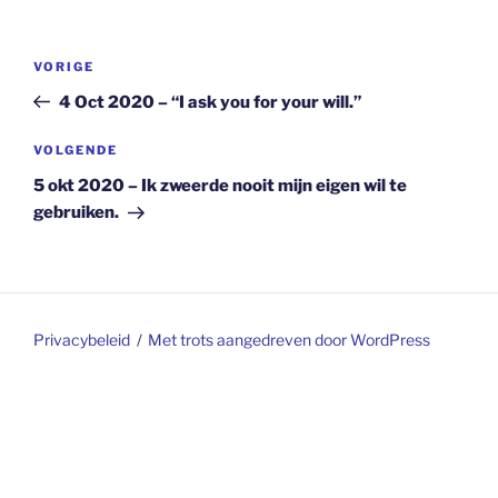
Berichtnavigatie
Vorig
VORIGE
bericht
4 Oct 2020 – “I ask you for your will.”
Volgend
VOLGENDE
bericht
5 okt 2020 – Ik zweerde nooit mijn eigen wil te
gebruiken.
Privacybeleid
Met trots aangedreven door WordPress