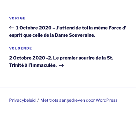
Berichtnavigatie
Vorig
VORIGE
bericht
1 Octobre 2020 – J’attend de toi la même Force d’
esprit que celle de la Dame Souveraine.
Volgend
VOLGENDE
bericht
2 Octobre 2020 -2. Le premier sourire de la St.
Trinité à l’Immaculée.
Privacybeleid
Met trots aangedreven door WordPress