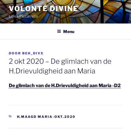
Spring
VOLONTÉ DIVINE
naar
Luisa Piccarreta
de
inhoud
Menu
GEPLAATST
DOOR
BEH_DIVX
OP
2 okt 2020 – De glimlach van de
H.Drievuldigheid aan Maria
De glimlach van de H.Drievuldigheid aan Maria -D2
CATEGORIEËN
H.MAAGD MARIA-OKT.2020