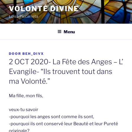
Spring
VOLONTÉ DIVINE
naar
Luisa Piccarreta
de
inhoud
Menu
GEPLAATST
DOOR
BEH_DIVX
OP
2 OCT 2020- La Fête des Anges – L’
Evangile- “Ils trouvent tout dans
ma Volonté.”
Ma fille, mon fils,
veux-tu savoir
-pourquoi les anges sont comme ils sont,
-pourquoi ils ont conservé leur Beauté et leur Pureté
originale?