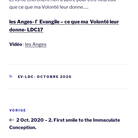
que ce que ma Volonté leur donne…..
les Anges- l’ Evangile – ce que ma Volonté leur
donne- LDC17
Vidéo
:
les Anges
CATEGORIEËN
EV-LDC- OCTOBRE 2020
Berichtnavigatie
Vorig
VORIGE
bericht
2 Oct. 2020 – 2. First smile to the Immaculate
Conception.