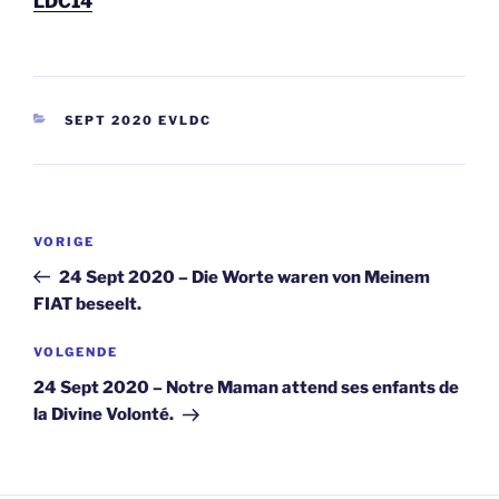
LDC14
CATEGORIEËN
SEPT 2020 EVLDC
Berichtnavigatie
Vorig
VORIGE
bericht
24 Sept 2020 – Die Worte waren von Meinem
FIAT beseelt.
Volgend
VOLGENDE
bericht
24 Sept 2020 – Notre Maman attend ses enfants de
la Divine Volonté.