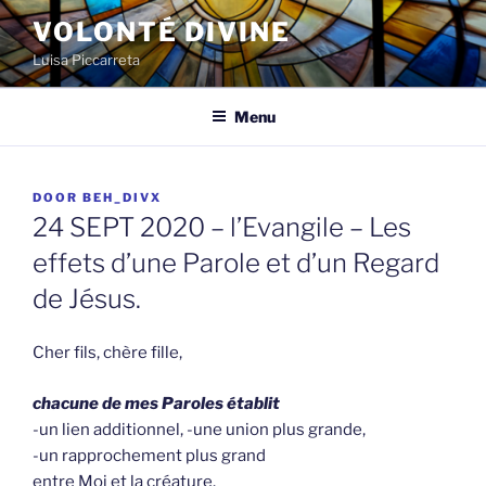
Spring
VOLONTÉ DIVINE
naar
Luisa Piccarreta
de
inhoud
Menu
GEPLAATST
DOOR
BEH_DIVX
OP
24 SEPT 2020 – l’Evangile – Les
effets d’une Parole et d’un Regard
de Jésus.
Cher fils, chère fille,
chacune de mes Paroles établit
-un lien additionnel, -une union plus grande,
-un rapprochement plus grand
entre Moi et la créature.