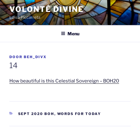
Spring
VOLONTÉ DIVINE
naar
Luisa Piccarreta
de
inhoud
Menu
GEPLAATST
DOOR
BEH_DIVX
OP
14
How beautiful is this Celestial Sovereign – BOH20
CATEGORIEËN
SEPT 2020 BOH
,
WORDS FOR TODAY