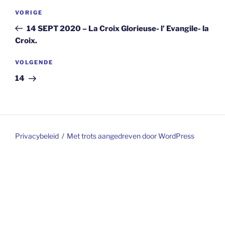
Berichtnavigatie
Vorig
VORIGE
bericht
14 SEPT 2020 – La Croix Glorieuse- l’ Evangile- la
Croix.
Volgend
VOLGENDE
bericht
14
Privacybeleid
Met trots aangedreven door WordPress