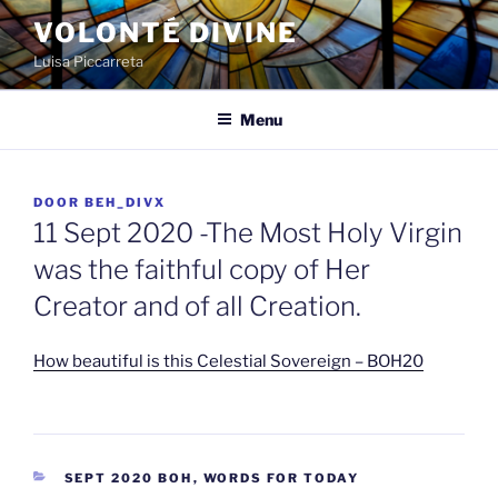
Spring
VOLONTÉ DIVINE
naar
Luisa Piccarreta
de
inhoud
Menu
GEPLAATST
DOOR
BEH_DIVX
OP
11 Sept 2020 -The Most Holy Virgin
was the faithful copy of Her
Creator and of all Creation.
How beautiful is this Celestial Sovereign – BOH20
CATEGORIEËN
SEPT 2020 BOH
,
WORDS FOR TODAY