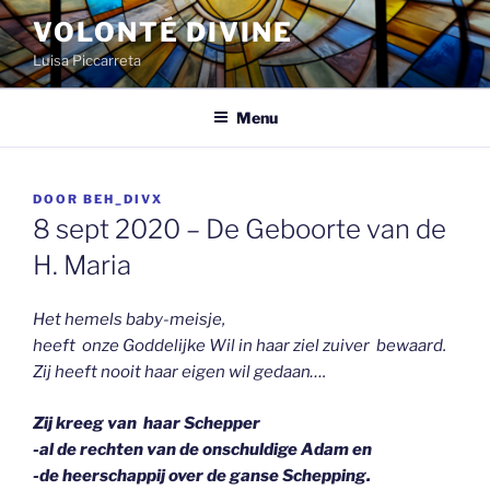
Spring
VOLONTÉ DIVINE
naar
Luisa Piccarreta
de
inhoud
Menu
GEPLAATST
DOOR
BEH_DIVX
OP
8 sept 2020 – De Geboorte van de
H. Maria
Het hemels baby-meisje,
heeft onze Goddelijke Wil in haar ziel zuiver bewaard.
Zij heeft n
ooit haar eigen wil gedaan….
Zij kreeg van haar Schepper
-al de rechten van de onschuldige Adam en
-de heerschappij over de ganse Schepping.