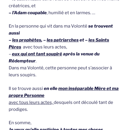
créatrices, et
–
l’Adam coupable
, humilié et en larmes. …
En la personne qui vit dans ma Volonté
se trouvent
aussi
–
les prophètes
, –
les patriarches
et –
les Saints
Pères
avec tous leurs actes,
–
eux qui ont tant soupiré
après la venue du
Rédempteur
.
Dans ma Volonté, cette personne peut s’associer à
leurs soupirs.
Il se trouve aussi
en elle
mon inséparable Mère et ma
propre Personne
avec tous leurs actes,
desquels ont découlé tant de
prodiges.
En somme,
Je veux qu’elle participe à toutes mes choses,