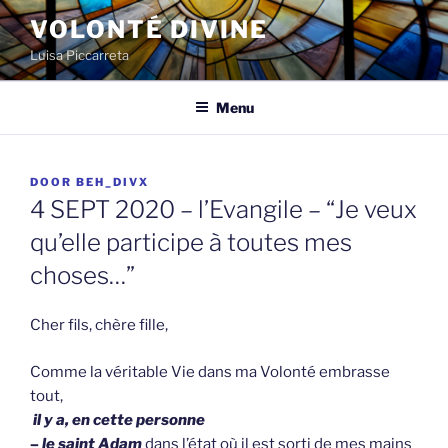
Spring
VOLONTÉ DIVINE
naar
Luisa Piccarreta
de
inhoud
Menu
GEPLAATST
DOOR
BEH_DIVX
OP
4 SEPT 2020 – l’Evangile – “Je veux
qu’elle participe à toutes mes
choses…”
Cher fils, chère fille,
Comme la véritable Vie dans ma Volonté embrasse
tout,
il y a, en cette personne
–
le saint Adam
dans l’état où il est sorti de mes mains