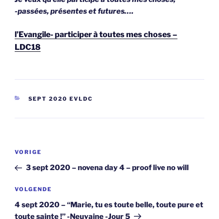
-passées, présentes et futures….
l’Evangile- participer à toutes mes choses –
LDC18
CATEGORIEËN
SEPT 2020 EVLDC
Berichtnavigatie
Vorig
VORIGE
bericht
3 sept 2020 – novena day 4 – proof live no will
Volgend
VOLGENDE
bericht
4 sept 2020 – “Marie, tu es toute belle, toute pure et
toute sainte !” -Neuvaine -Jour 5