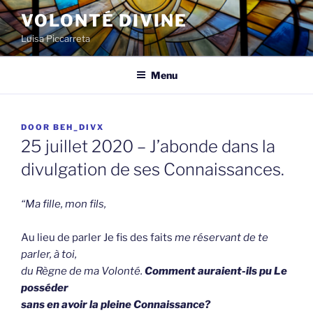
Spring
VOLONTÉ DIVINE
naar
Luisa Piccarreta
de
inhoud
Menu
GEPLAATST
DOOR
BEH_DIVX
OP
25 juillet 2020 – J’abonde dans la
divulgation de ses Connaissances.
“Ma fille, mon fils,
Au lieu de parler Je fis des faits
me réservant
de te
parler, à toi,
du Règne de ma Volonté.
Comment auraient-ils pu Le
posséder
sans en avoir la pleine Connaissance?