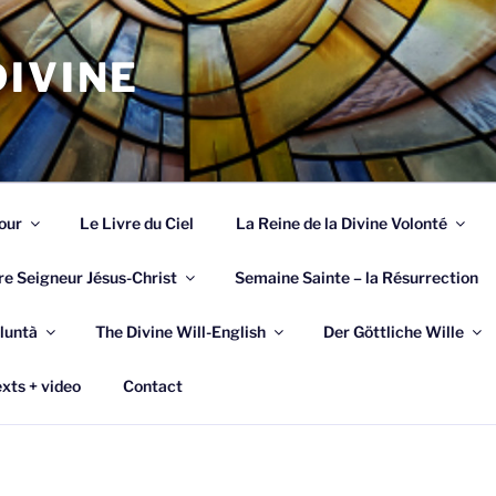
IVINE
our
Le Livre du Ciel
La Reine de la Divine Volonté
re Seigneur Jésus-Christ
Semaine Sainte – la Résurrection
luntà
The Divine Will-English
Der Göttliche Wille
xts + video
Contact