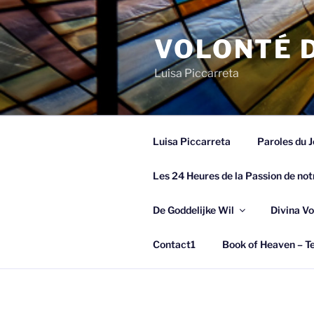
Spring
naar
VOLONTÉ D
de
inhoud
Luisa Piccarreta
Luisa Piccarreta
Paroles du J
Les 24 Heures de la Passion de not
De Goddelijke Wil
Divina Vo
Contact1
Book of Heaven – Te