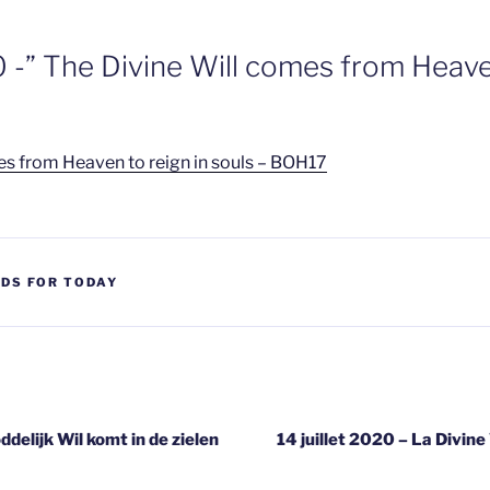
 -” The Divine Will comes from Heaven
es from Heaven to reign in souls – BOH17
DS FOR TODAY
gatie
ddelijk Wil komt in de zielen
14 juillet 2020 – La Divin