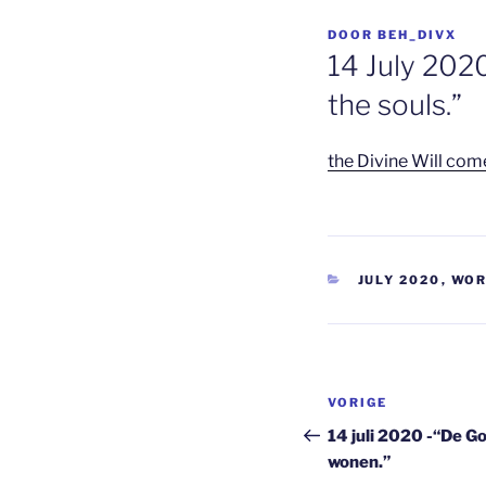
GEPLAATST
DOOR
BEH_DIVX
OP
14 July 2020
the souls.”
the Divine Will com
CATEGORIEËN
JULY 2020
,
WOR
Berichtnavi
Vorig
VORIGE
bericht
14 juli 2020 -“De Go
wonen.”