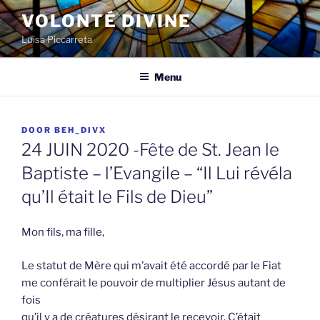
Spring
VOLONTÉ DIVINE
naar
Luisa Piccarreta
de
inhoud
Menu
GEPLAATST
DOOR
BEH_DIVX
OP
24 JUIN 2020 -Fête de St. Jean le
Baptiste – l’Evangile – “Il Lui révéla
qu’Il était le Fils de Dieu”
Mon fils, ma fille,
Le statut de Mère qui m’avait été accordé par le Fiat
me conférait le pouvoir de multiplier Jésus autant de
fois
qu’il y a de créatures désirant le recevoir. C’était