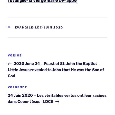
l’Evangile- la Vierge Marie DV- app6
CATEGORIEËN
EVANGILE-LDC-JUIN 2020
Berichtnavigatie
Vorig
VORIGE
bericht
2020 June 24 – Feast of St. John the Baptist -
Little Jesus revealed to John that He was the Son of
God
Volgend
VOLGENDE
bericht
24 Juin 2020 – Les véritables vertus ont leur racines
dans Coeur Jésus -LDC6