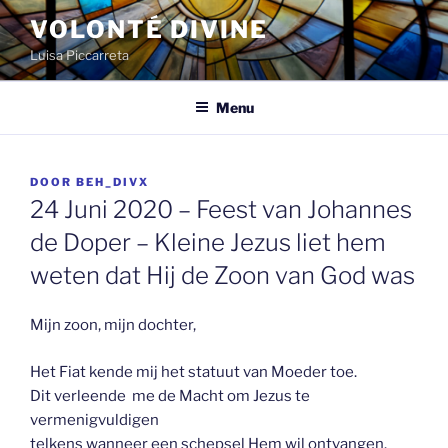
Spring
VOLONTÉ DIVINE
naar
Luisa Piccarreta
de
inhoud
Menu
GEPLAATST
DOOR
BEH_DIVX
OP
24 Juni 2020 – Feest van Johannes
de Doper – Kleine Jezus liet hem
weten dat Hij de Zoon van God was
Mijn zoon, mijn dochter,
Het Fiat kende mij het statuut van Moeder toe.
Dit verleende me de Macht om Jezus te
vermenigvuldigen
telkens wanneer een schepsel Hem wil ontvangen.