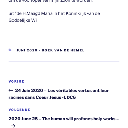
om de voorloper van mijn Zoon te worden.
uit “de H.Maagd Maria in het Koninkrijk van de
Goddelijke Wi
CATEGORIEËN
JUNI 2020 - BOEK VAN DE HEMEL
Berichtnavigatie
Vorig
VORIGE
bericht
24 Juin 2020 – Les véritables vertus ont leur
racines dans Coeur Jésus -LDC6
Volgend
VOLGENDE
bericht
2020 June 25 – The human will profanes holy works –