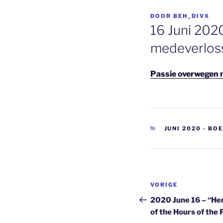
GEPLAATST
DOOR
BEH_DIVX
OP
16 Juni 202
medeverloss
Passie overwegen 
CATEGORIEËN
JUNI 2020 - BO
Berichtnavi
Vorig
VORIGE
bericht
2020 June 16 – “Her
of the Hours of the 