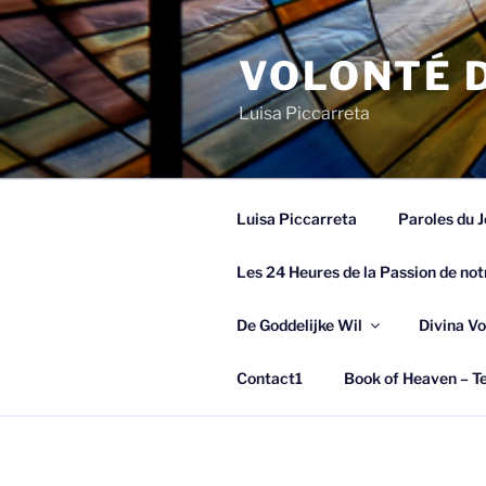
Spring
naar
VOLONTÉ D
de
inhoud
Luisa Piccarreta
Luisa Piccarreta
Paroles du J
Les 24 Heures de la Passion de not
De Goddelijke Wil
Divina Vo
Contact1
Book of Heaven – Te