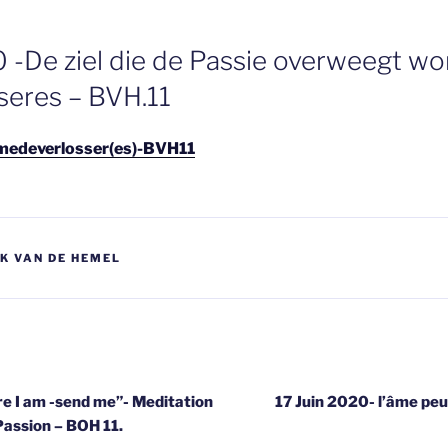
0 -De ziel die de Passie overweegt wo
eres – BVH.11
medeverlosser(es)-BVH11
EK VAN DE HEMEL
gatie
e I am -send me”- Meditation
17 Juin 2020- l’âme peu
Passion – BOH 11.