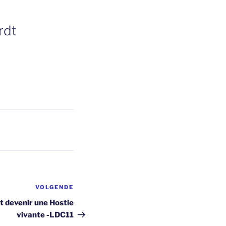
rdt
VOLGENDE
Volgend
bericht
t devenir une Hostie
vivante -LDC11