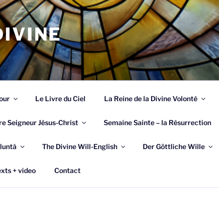
IVINE
our
Le Livre du Ciel
La Reine de la Divine Volonté
re Seigneur Jésus-Christ
Semaine Sainte – la Résurrection
luntà
The Divine Will-English
Der Göttliche Wille
xts + video
Contact