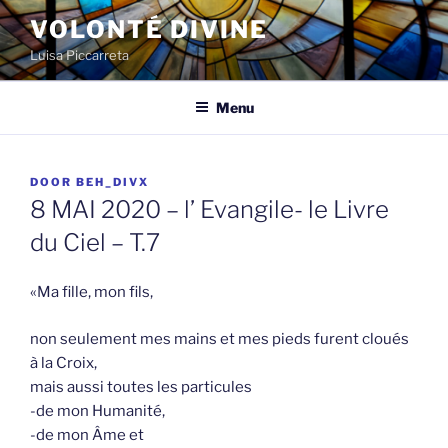
Spring
VOLONTÉ DIVINE
naar
Luisa Piccarreta
de
inhoud
Menu
GEPLAATST
DOOR
BEH_DIVX
OP
8 MAI 2020 – l’ Evangile- le Livre
du Ciel – T.7
«Ma fille, mon fils,
non seulement mes mains et mes pieds furent cloués
à la Croix,
mais aussi toutes les particules
-de mon Humanité,
-de mon Âme et