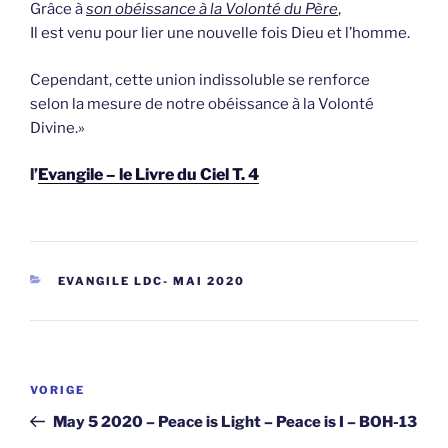
Grâce à
son obéissance à la Volonté du Père
,
Il est venu pour lier une nouvelle fois Dieu et l’homme.
Cependant, cette union indissoluble se renforce
selon la mesure de notre obéissance à la Volonté
Divine.»
l’
Evangile – le Livre du Ciel T. 4
CATEGORIEËN
EVANGILE LDC- MAI 2020
Berichtnavigatie
Vorig
VORIGE
bericht
May 5 2020 – Peace is Light – Peace is I – BOH-13