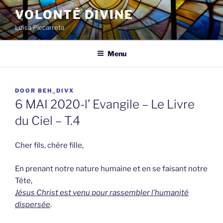
Spring
VOLONTÉ DIVINE
naar
Luisa Piccarreta
de
inhoud
Menu
GEPLAATST
DOOR
BEH_DIVX
OP
6 MAI 2020-l’ Evangile – Le Livre
du Ciel – T.4
Cher fils, chère fille,
En prenant notre nature humaine et en se faisant notre
Tête,
Jésus Christ est venu pour rassembler l’humanité
dispersée
.