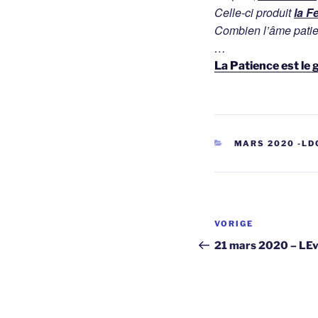
Celle-ci produit
la F
Combien l’âme patien
…
La Patience est le
CATEGORIEËN
MARS 2020 -LD
Berichtnavi
Vorig
VORIGE
bericht
21 mars 2020 – LEv