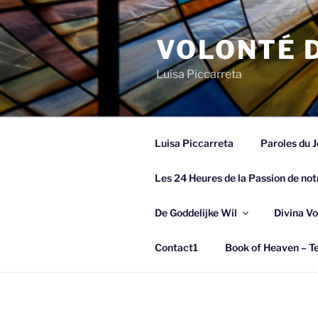
Spring
naar
VOLONTÉ D
de
inhoud
Luisa Piccarreta
Luisa Piccarreta
Paroles du J
Les 24 Heures de la Passion de not
De Goddelijke Wil
Divina Vo
Contact1
Book of Heaven – Te