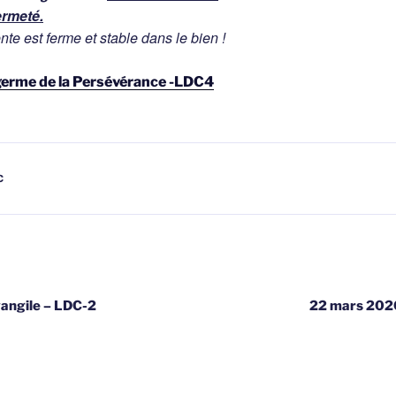
ermeté.
te est ferme et stable dans le bien !
 germe de la Persévérance -LDC4
C
gatie
angile – LDC-2
22 mars 2020