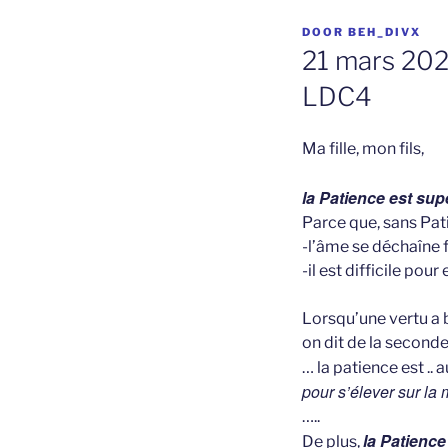
GEPLAATST
DOOR
BEH_DIVX
OP
21 mars 202
LDC4
Ma fille, mon fils,
la Patience est supé
Parce que, sans Pat
-l’âme se déchaîne 
-il est difficile pour
Lorsqu’une vertu a b
on dit de la seconde
… la patience est .. 
pour s’élever sur l
…..
la Patience
De plus,