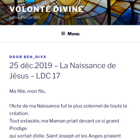
Spring
VOLONTÉ DIVINE
naar
Luisa Piccarreta
de
inhoud
Menu
GEPLAATST
DOOR
BEH_DIVX
OP
25 déc.2019 – La Naissance de
Jésus – LDC 17
Ma fille, mon fils,
l’Acte de ma Naissance fut le plus solennel de toute la
création.
Tout extasiée, ma Maman priait devant ce si grand
Prodige
qui sortait d’elle. Saint Joseph et les Anges priaient