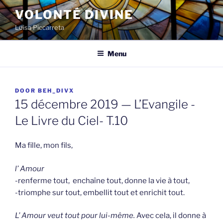
Spring
VOLONTÉ DIVINE
naar
Luisa Piccarreta
de
inhoud
Menu
GEPLAATST
DOOR
BEH_DIVX
OP
15 décembre 2019 — L’Evangile -
Le Livre du Ciel- T.10
Ma fille, mon fils,
l’ Amour
-renferme tout, enchaîne tout, donne la vie à tout,
-triomphe sur tout, embellit tout et enrichit tout.
L’ Amour veut tout pour lui-même.
Avec cela, il donne à