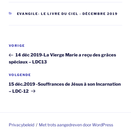
CATEGORIEËN
EVANGILE- LE LIVRE DU CIEL - DÉCEMBRE 2019
Berichtnavigatie
Vorig
VORIGE
bericht
14 déc 2019-La Vierge Marie a reçu des grâces
spéciaux – LDC13
Volgend
VOLGENDE
bericht
15 déc.2019 -Souffrances de Jésus à son Incarnation
– LDC-12
Privacybeleid
Met trots aangedreven door WordPress