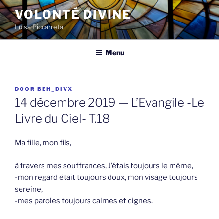
Spring
VOLONTÉ DIVINE
naar
Luisa Piccarreta
de
inhoud
Menu
GEPLAATST
DOOR
BEH_DIVX
OP
14 décembre 2019 — L’Evangile -Le
Livre du Ciel- T.18
Ma fille, mon fils,
à travers mes souffrances, J’étais toujours le même,
-mon regard était toujours doux, mon visage toujours
sereine,
-mes paroles toujours calmes et dignes.