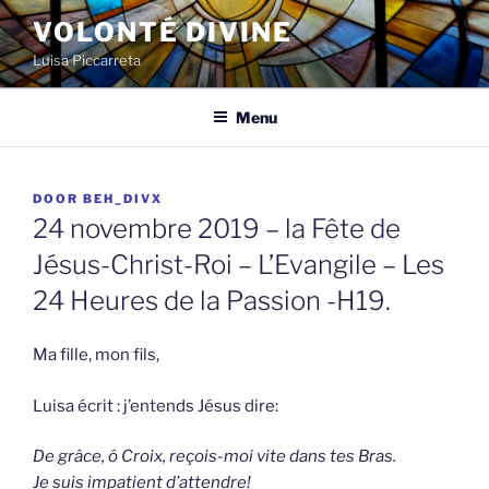
Spring
VOLONTÉ DIVINE
naar
Luisa Piccarreta
de
inhoud
Menu
GEPLAATST
DOOR
BEH_DIVX
OP
24 novembre 2019 – la Fête de
Jésus-Christ-Roi – L’Evangile – Les
24 Heures de la Passion -H19.
Ma fille, mon fils,
Luisa écrit : j’entends Jésus dire:
De grâce, ô Croix, reçois-moi vite dans tes Bras.
Je suis impatient d’attendre!