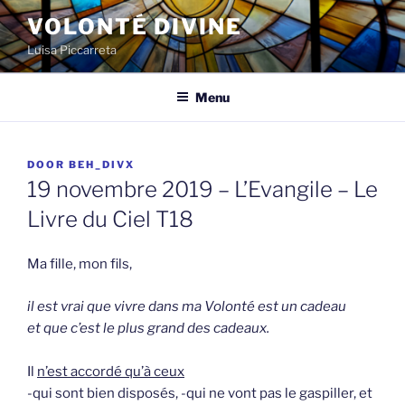
Spring
VOLONTÉ DIVINE
naar
Luisa Piccarreta
de
inhoud
Menu
GEPLAATST
DOOR
BEH_DIVX
OP
19 novembre 2019 – L’Evangile – Le
Livre du Ciel T18
Ma fille, mon fils,
il est vrai que vivre dans ma Volonté est un cadeau
et que c’est le plus grand des cadeaux.
Il
n’est accordé qu’à ceux
-qui sont bien disposés, -qui ne vont pas le gaspiller, et