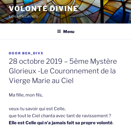
Spring
VOLONTÉ DIVINE
naar
Luisa Piccarreta
de
inhoud
Menu
GEPLAATST
DOOR
BEH_DIVX
OP
28 octobre 2019 – 5ème Mystère
Glorieux -Le Couronnement de la
Vierge Marie au Ciel
Ma fille, mon fils,
veux-tu savoir qui est Celle,
que tout le Ciel chanta avec tant de ravissement ?
Elle est Celle qui n’a jamais fait sa propre volonté
.