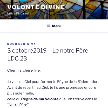
Spring
VOLONTÉ DIVINE
naar
Luisa Piccarreta
de
inhoud
Menu
GEPLAATST
DOOR
BEH_DIVX
OP
3 octobre2019 – Le notre Père –
LDC 23
Cher fils, chère fille,
Je vins du Ciel pour former le Règne de la Rédemption.
Avant de repartir au Ciel, Je fis une promesse encore
plus solennelle,
celle du
Règne de ma Volonté
que l’on trouve dans le
“Notre Père”.