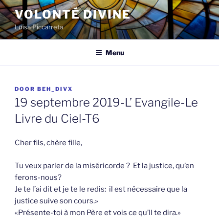
Spring
VOLONTÉ DIVINE
naar
Luisa Piccarreta
de
inhoud
Menu
GEPLAATST
DOOR
BEH_DIVX
OP
19 septembre 2019-L’ Evangile-Le
Livre du Ciel-T6
Cher fils, chère fille,
Tu veux parler de la miséricorde ? Et la justice, qu’en
ferons-nous?
Je te l’ai dit et je te le redis: il est nécessaire que la
justice suive son cours.»
«Présente-toi à mon Père et vois ce qu’Il te dira.»