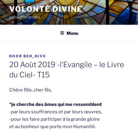
Spring
VOLONTÉ DIVINE
naar
Luisa Piccarreta
de
inhoud
Menu
GEPLAATST
DOOR
BEH_DIVX
OP
20 Août 2019 -l’Evangile – le Livre
du Ciel- T15
Chère fille, cher fils,
“je cherche des âmes qui me ressemblent
-par leurs souffrances et par leurs œuvres,
-pour les faire participer à la grande gloire
et au bonheur que porte mon Humanité.