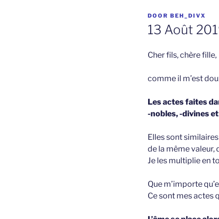
GEPLAATST
DOOR
BEH_DIVX
OP
13 Août 201
Cher fils, chère fille,
comme il m’est doux
Les actes fai­tes d
-nobles, -divines e
Elles sont similaire
de la même valeur,
Je les multiplie en t
Que m’importe qu’el
Ce sont mes actes qu