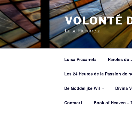
Spring
naar
VOLONTÉ D
de
inhoud
Luisa Piccarreta
Luisa Piccarreta
Paroles du 
Les 24 Heures de la Passion de n
De Goddelijke Wil
Divina V
Contact1
Book of Heaven – T