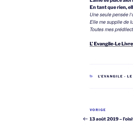
L’âme se place alor
En tant que rien, el
Une seule pensée l
Elle me supplie de 
Toutes mes prédilect
L’ Evangile-Le Livr
CATEGORIEËN
L'EVANGILE - LE
Berichtnavi
Vorig
VORIGE
bericht
13 août 2019 – l’oisi