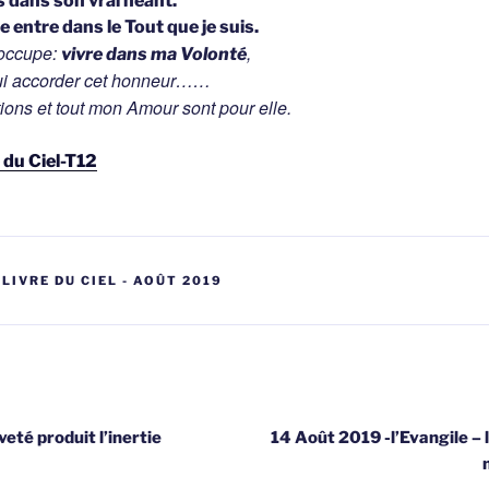
s dans son vrai néant.
le entre dans le Tout que je suis.
’occupe:
,
vivre dans ma Volonté
lui accorder cet honneur……
ions et tout mon Amour sont pour elle.
e du Ciel-T12
 LIVRE DU CIEL - AOÛT 2019
gatie
veté produit l’inertie
14 Août 2019 -l’Evangile – 