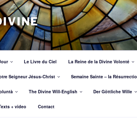
IVINE
Jour
Le Livre du Ciel
La Reine de la Divine Volonté
otre Seigneur Jésus-Christ
Semaine Sainte – la Résurrecti
oluntà
The Divine Will-English
Der Göttliche Wille
exts + video
Contact