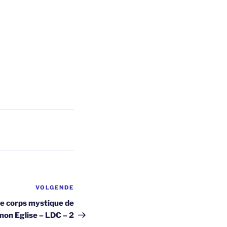
VOLGENDE
Volgend
bericht
le corps mystique de
mon Eglise – LDC – 2