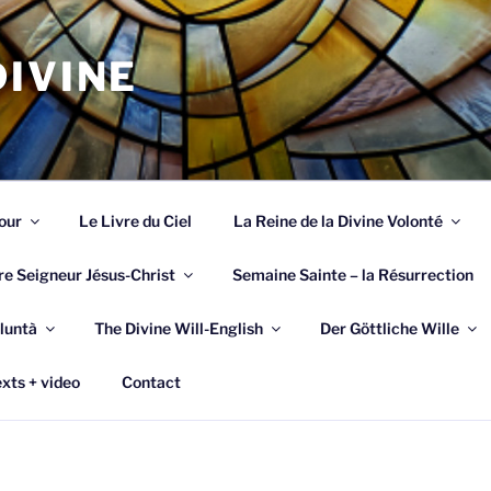
IVINE
our
Le Livre du Ciel
La Reine de la Divine Volonté
re Seigneur Jésus-Christ
Semaine Sainte – la Résurrection
luntà
The Divine Will-English
Der Göttliche Wille
xts + video
Contact