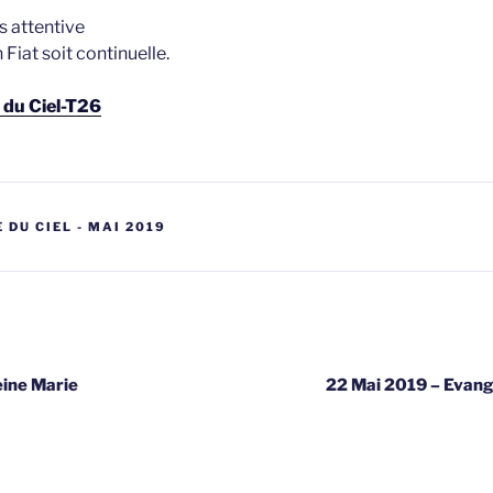
s attentive
Fiat soit continuelle.
e du Ciel-T26
 DU CIEL - MAI 2019
gatie
eine Marie
22 Mai 2019 – Evangi