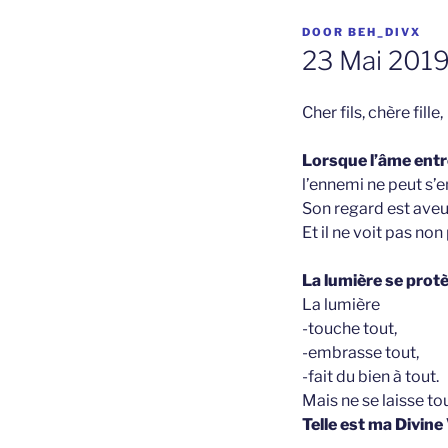
GEPLAATST
DOOR
BEH_DIVX
OP
23 Mai 2019 
Cher fils, chère fille,
Lorsque l’âme entre
l’ennemi ne peut s’
Son regard est aveu
Et il ne voit pas no
La lumière se protè
La lumière
-touche tout,
-embrasse tout,
-fait du bien à tout.
Mais ne se laisse t
Telle est ma Divine