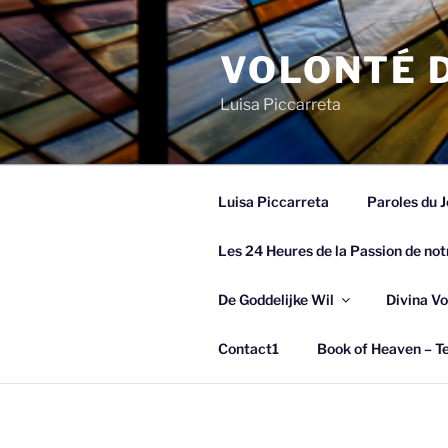
Spring
naar
VOLONTÉ D
de
inhoud
Luisa Piccarreta
Luisa Piccarreta
Paroles du J
Les 24 Heures de la Passion de not
De Goddelijke Wil
Divina Vo
Contact1
Book of Heaven – Te