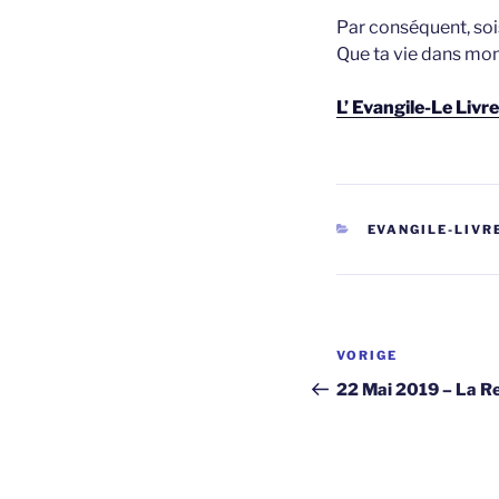
Par conséquent, soi
Que ta vie dans mon 
L’ Evangile-Le Livr
CATEGORIEËN
EVANGILE-LIVRE
Berichtnavi
Vorig
VORIGE
bericht
22 Mai 2019 – La R