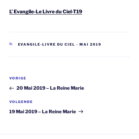
L’ Evangile-Le Livre du Ciel-T19
CATEGORIEËN
EVANGILE-LIVRE DU CIEL - MAI 2019
Berichtnavigatie
Vorig
VORIGE
bericht
20 Mai 2019 – La Reine Marie
Volgend
VOLGENDE
bericht
19 Mai 2019 – La Reine Marie