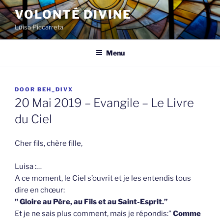
Spring
VOLONTÉ DIVINE
naar
Luisa Piccarreta
de
inhoud
Menu
GEPLAATST
DOOR
BEH_DIVX
OP
20 Mai 2019 – Evangile – Le Livre
du Ciel
Cher fils, chère fille,
Luisa :…
A ce moment, le Ciel s’ouvrit et je les entendis tous
dire en chœur:
” Gloire au Père, au Fils et au Saint-Esprit.”
Et je ne sais plus comment, mais je répondis:”
Comme