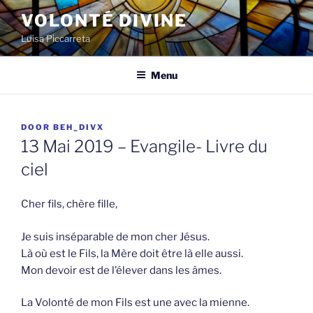
Spring
VOLONTÉ DIVINE
naar
Luisa Piccarreta
de
inhoud
Menu
GEPLAATST
DOOR
BEH_DIVX
OP
13 Mai 2019 – Evangile- Livre du
ciel
Cher fils, chère fille,
Je suis inséparable de mon cher Jésus.
Là où est le Fils, la Mère doit être là elle aussi.
Mon devoir est de l’élever dans les âmes.
La Volonté de mon Fils est une avec la mienne.