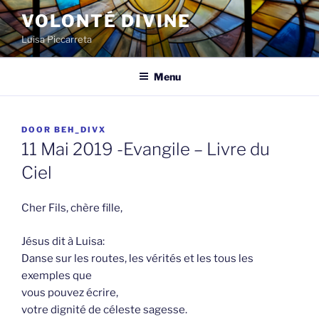
Spring
VOLONTÉ DIVINE
naar
Luisa Piccarreta
de
inhoud
Menu
GEPLAATST
DOOR
BEH_DIVX
OP
11 Mai 2019 -Evangile – Livre du
Ciel
Cher Fils, chère fille,
Jésus dit à Luisa:
Danse sur les routes, les vérités et les tous les
exemples que
vous pouvez écrire,
votre dignité de céleste sagesse.