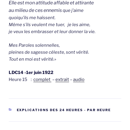
Elle est mon attitude affable et attirante
au milieu de ces ennemis
que j’aime
quoiqu’ils me haïssent.
Même s’ils veulent me tuer, je les aime,
je veux les embrasser et leur donner la vie.
Mes Paroles solennelles,
pleines de sagesse céleste, sont vérité.
Tout en moi est vérité.
»
LDC14 -1er juin 1922
Heure 15 :
complet
–
extrait
–
audio
CATEGORIEËN
EXPLICATIONS DES 24 HEURES - PAR HEURE