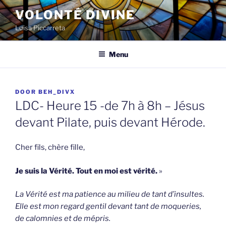
Spring
VOLONTÉ DIVINE
naar
Luisa Piccarreta
de
inhoud
Menu
GEPLAATST
DOOR
BEH_DIVX
OP
LDC- Heure 15 -de 7h à 8h – Jésus
devant Pilate, puis devant Hérode.
Cher fils, chère fille,
Je suis la Vérité. Tout en moi est vérité.
»
La Vérité est ma patience au milieu de tant d’insultes.
Elle est mon regard gentil devant tant de moqueries,
de calomnies et de mépris.