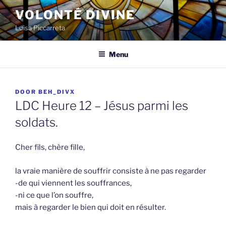
Spring
VOLONTÉ DIVINE
naar
Luisa Piccarreta
de
inhoud
Menu
GEPLAATST
DOOR
BEH_DIVX
OP
LDC Heure 12 – Jésus parmi les
soldats.
Cher fils, chère fille,
la vraie manière de souffrir consiste à ne pas regarder
-de qui viennent les souffrances,
-ni ce que l’on souffre,
mais à regarder le bien qui doit en résulter.