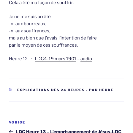
Cela a été ma façon de souffrir.
Je ne me suis arrêté
-ni aux bourreaux,
-ni aux souffrances,
mais au bien que j’avais l’intention de faire
par le moyen de ces souffrances.
Heure 12 :
LDC4-19 mars 1901
–
audio
CATEGORIEËN
EXPLICATIONS DES 24 HEURES - PAR HEURE
Berichtnavigatie
Vorig
VORIGE
bericht
LDC Heure 13 – L’emprisonnement de Jésus-LDC