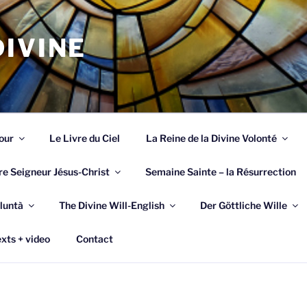
IVINE
our
Le Livre du Ciel
La Reine de la Divine Volonté
re Seigneur Jésus-Christ
Semaine Sainte – la Résurrection
luntà
The Divine Will-English
Der Göttliche Wille
xts + video
Contact