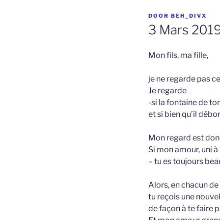
GEPLAATST
DOOR
BEH_DIVX
OP
3 Mars 201
Mon fils, ma fille,
je ne regarde pas ce
Je regarde
-si la fontaine de t
et si bien qu’il déb
Mon regard est donc 
Si mon amour, uni à
– tu es toujours beau
Alors, en chacun de 
tu reçois une nouve
de façon à te faire 