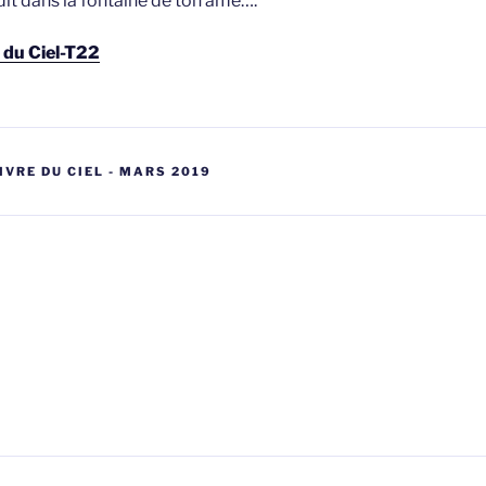
t dans la fontaine de ton âme….
e du Ciel-T22
LIVRE DU CIEL - MARS 2019
gatie