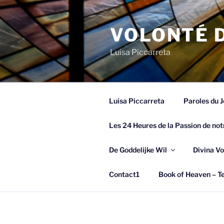
Spring
naar
VOLONTÉ D
de
inhoud
Luisa Piccarreta
Luisa Piccarreta
Paroles du J
Les 24 Heures de la Passion de not
De Goddelijke Wil
Divina Vo
Contact1
Book of Heaven – Te