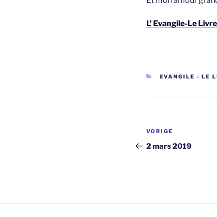
Et mon amour grandi
L’ Evangile-Le Livr
CATEGORIEËN
EVANGILE - LE 
Berichtnavi
Vorig
VORIGE
bericht
2 mars 2019