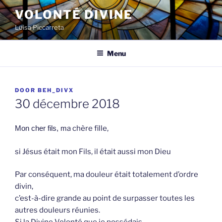
Spring
VOLONTÉ DIVINE
naar
Luisa Piccarreta
de
inhoud
Menu
GEPLAATST
DOOR
BEH_DIVX
OP
30 décembre 2018
Mon cher fils, m
a chère fille,
si Jésus était mon Fils, il était aussi mon Dieu
Par conséquent, ma douleur était totalement d’ordre
divin,
c’est-à-dire grande au point de surpasser toutes les
autres douleurs réunies.