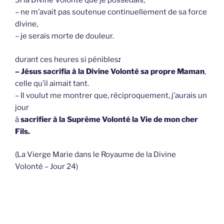
Si la Divine Volonté que je possédais,
– ne m’avait pas soutenue continuellement de sa force
divine,
– je serais morte de douleur.
durant ces heures si pénibles
:
–
Jésus sacrifia à la Divine Volonté sa propre Maman
,
celle qu’il aimait tant.
– Il voulut me montrer que, réciproquement, j’aurais un
jour
à
sacrifier à la Suprême Volonté la Vie de mon cher
Fils.
(La Vierge Marie dans le Royaume de la Divine
Volonté
–
J
our
24)