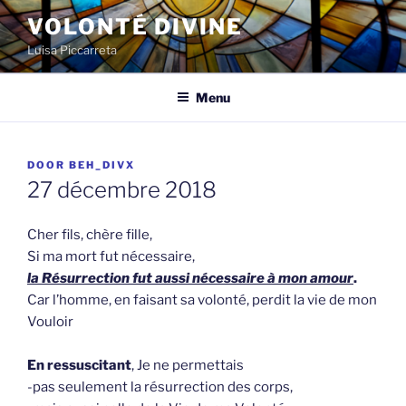
Spring
VOLONTÉ DIVINE
naar
Luisa Piccarreta
de
inhoud
Menu
GEPLAATST
DOOR
BEH_DIVX
OP
27 décembre 2018
Cher fils, chère fille,
Si ma mort fut nécessaire,
la Résurrection fut aussi nécessaire à mon amour
.
Car l’homme, en faisant sa volonté, perdit la vie de mon
Vouloir
En ressuscitant
, Je ne permettais
-pas seulement la résurrection des corps,