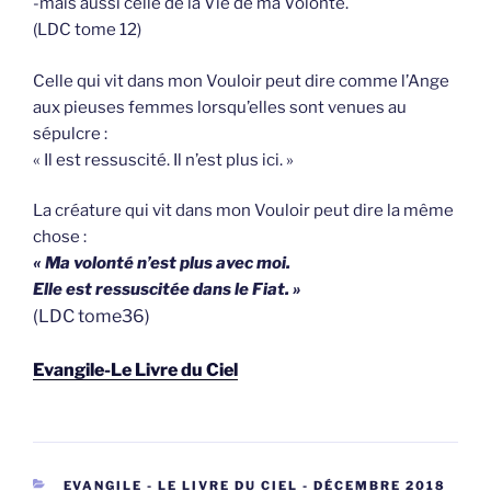
-mais aussi celle de la Vie de ma Volonté.
(LDC tome 12)
Celle qui vit dans mon Vouloir peut dire comme l’Ange
aux pieuses femmes lorsqu’elles sont venues au
sépulcre :
« Il est ressuscité. Il n’est plus ici. »
La créature qui vit dans mon Vouloir peut dire la même
chose :
« Ma volonté n’est plus avec moi.
Elle est ressuscitée dans le Fiat. »
(LDC tome36)
Evangile-Le Livre du Ciel
CATEGORIEËN
EVANGILE - LE LIVRE DU CIEL - DÉCEMBRE 2018