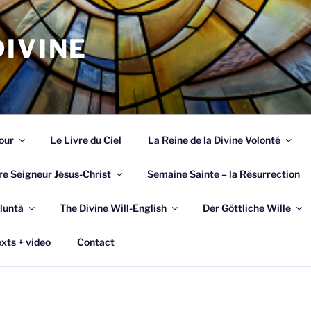
IVINE
our
Le Livre du Ciel
La Reine de la Divine Volonté
re Seigneur Jésus-Christ
Semaine Sainte – la Résurrection
luntà
The Divine Will-English
Der Göttliche Wille
xts + video
Contact