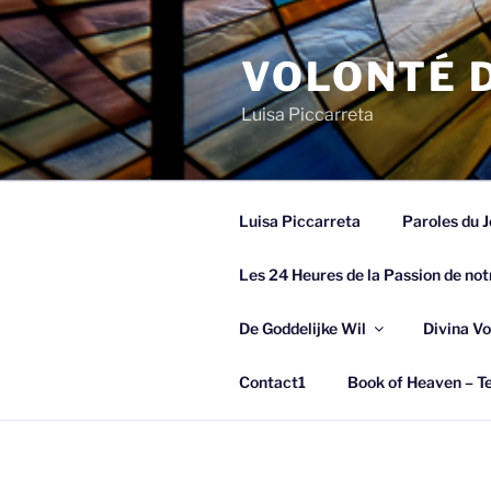
Spring
naar
VOLONTÉ D
de
inhoud
Luisa Piccarreta
Luisa Piccarreta
Paroles du J
Les 24 Heures de la Passion de not
De Goddelijke Wil
Divina Vo
Contact1
Book of Heaven – Te