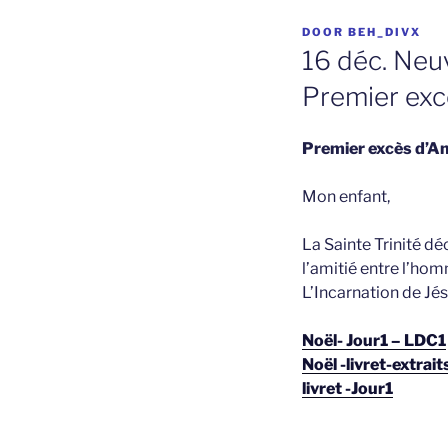
GEPLAATST
DOOR
BEH_DIVX
OP
16 déc. Neuv
Premier ex
Premier excès d’A
Mon enfant,
La Sainte Trinité dé
l’amitié entre l’hom
L’Incarnation de Jés
Noël- Jour1 – LDC1
Noël -livret-extrait
livret -Jour1