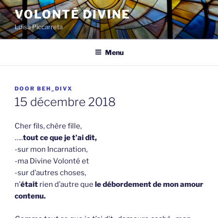
Spring
VOLONTÉ DIVINE
naar
Luisa Piccarreta
de
inhoud
Menu
GEPLAATST
DOOR
BEH_DIVX
OP
15 décembre 2018
Cher fils, chère fille,
…..
tout ce que je t’ai dit,
-sur mon Incarnation,
-ma Divine Volonté et
-sur d’autres choses,
n’
était
rien d’autre que
le débordement de mon amour
contenu.