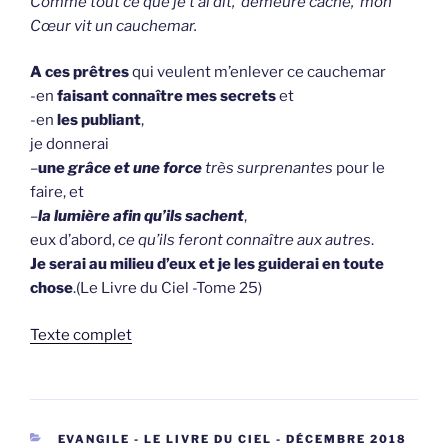
Comme tout ce que je t’ai dit, demeure caché, mon
Cœur vit un cauchemar.
A ces prêtres
qui veulent m’enlever ce cauchemar
-en
faisant connaître mes secrets
et
-en
les publiant
,
je donnerai
–
une
grâce et une force
très surprenantes
pour le
faire, et
–
la lumière
afin qu’ils sachent
,
eux d’abord,
ce qu’ils feront connaître aux autres
.
Je serai au milieu d’eux et je les guiderai en toute
chose
.(Le Livre du Ciel -Tome 25)
Texte complet
CATEGORIEËN
EVANGILE - LE LIVRE DU CIEL - DÉCEMBRE 2018