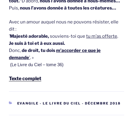
tout.”
D’abord,
nous l’avons donnée à nous-mêmes…
Puis,
nous l’avons donnée à toutes les créatures…
Avec un amour auquel nous ne pouvons résister, elle
dit :
’
Majesté adorable,
souviens-toi que
tu m’as offerte
.
Je suis à toi et à eux aussi.
Donc,
de droit, tu dois
m’accorder ce que je
demande
’
. »
(Le Livre du Ciel – tome 36)
Texte complet
CATEGORIEËN
EVANGILE - LE LIVRE DU CIEL - DÉCEMBRE 2018
Berichtnavigatie