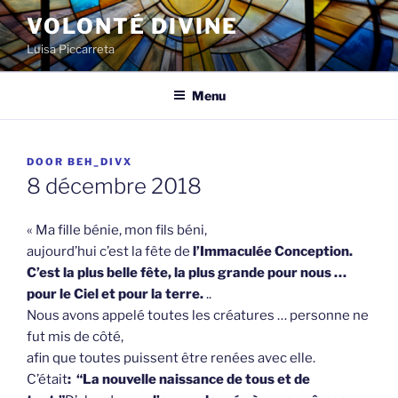
Spring
VOLONTÉ DIVINE
naar
Luisa Piccarreta
de
inhoud
Menu
GEPLAATST
DOOR
BEH_DIVX
OP
8 décembre 2018
« Ma fille bénie, mon fils béni,
aujourd’hui c’est la fête de
l’Immaculée Conception.
C’est la plus belle fête, la plus grande pour nous …
pour le Ciel et pour la terre.
..
Nous avons appelé toutes les créatures … personne ne
fut mis de côté,
afin que toutes puissent être renées avec elle.
C’était
: “La nouvelle naissance de tous et de