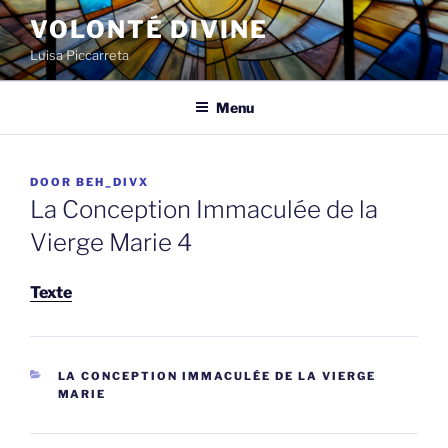
Spring
VOLONTÉ DIVINE
naar
Luisa Piccarreta
de
inhoud
Menu
GEPLAATST
DOOR
BEH_DIVX
OP
La Conception Immaculée de la
Vierge Marie 4
Texte
CATEGORIEËN
LA CONCEPTION IMMACULÉE DE LA VIERGE
MARIE