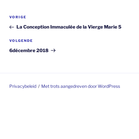
Berichtnavigatie
Vorig
VORIGE
bericht
La Conception Immaculée de la Vierge Marie 5
Volgend
VOLGENDE
bericht
6décembre 2018
Privacybeleid
Met trots aangedreven door WordPress