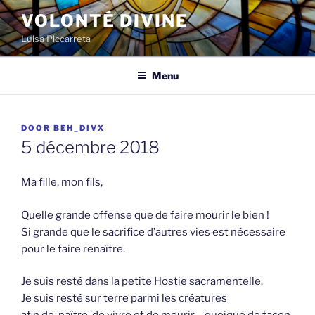
Spring
VOLONTÉ DIVINE
naar
Luisa Piccarreta
de
inhoud
Menu
GEPLAATST
DOOR
BEH_DIVX
OP
5 décembre 2018
Ma fille, mon fils,
Quelle grande offense que de faire mourir le bien !
Si grande que le sacrifice d’autres vies est nécessaire
pour le faire renaître.
Je suis resté dans la petite Hostie sacramentelle.
Je suis resté sur terre parmi les créatures