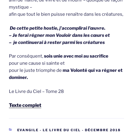
afin de naître, de vivre et de mourir – quoique de façon
mystique –
afin que tout le bien puisse renaître dans les créatures,
De cette petite hostie, j’accomplirai l’œuvre.
– Je ferai régner mon Vouloir dans les cœurs et
– je continuerai à rester parmi les créatures
Par conséquent,
sois unie avec moi au sacrifice
pour une cause si sainte et
pour le juste triomphe de
ma Volonté qui va régner et
dominer.
Le Livre du Ciel – Tome 28
Texte complet
CATEGORIEËN
EVANGILE - LE LIVRE DU CIEL - DÉCEMBRE 2018