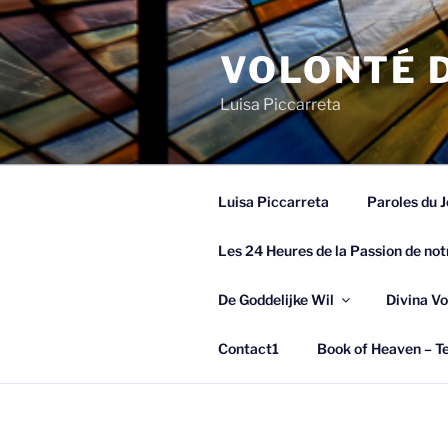
Spring
naar
VOLONTÉ D
de
inhoud
Luisa Piccarreta
Luisa Piccarreta
Paroles du J
Les 24 Heures de la Passion de not
De Goddelijke Wil
Divina Vo
Contact1
Book of Heaven – Te