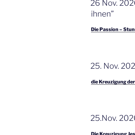
26 Nov. 202
OP
ihnen”
Die Passion – Stun
GEPLAATST
25. Nov. 202
OP
die Kreuzigung de
GEPLAATST
25.Nov. 202
OP
Die Kreuzigung Je