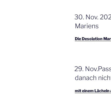
GEPLAATST
30. Nov. 20
OP
Mariens
Die Desolation Mar
GEPLAATST
29. Nov.Pas
OP
danach nich
mit einem Lächeln 