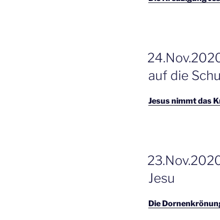
GEPLAATST
24.Nov.2020
OP
auf die Schu
Jesus nimmt das Kr
GEPLAATST
23.Nov.2020
OP
Jesu
Die Dornenkrönung