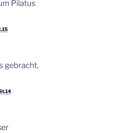
um Pilatus
t.15
s gebracht,
St.14
ker