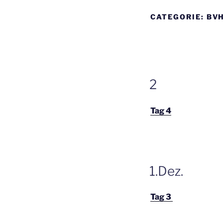
CATEGORIE:
BVH
GEPLAATST
2
OP
Tag 4
GEPLAATST
1.Dez.
OP
Tag 3