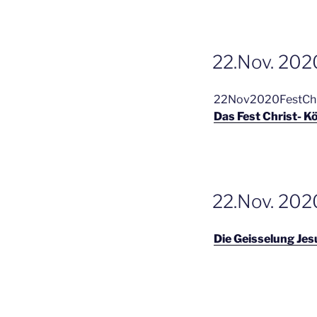
GEPLAATST
22.Nov. 2020
OP
22Nov2020FestChr
Das Fest Christ- 
GEPLAATST
22.Nov. 2020
OP
Die Geisselung Jes
GEPLAATST