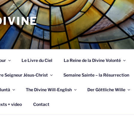
IVINE
our
Le Livre du Ciel
La Reine de la Divine Volonté
re Seigneur Jésus-Christ
Semaine Sainte – la Résurrection
luntà
The Divine Will-English
Der Göttliche Wille
xts + video
Contact