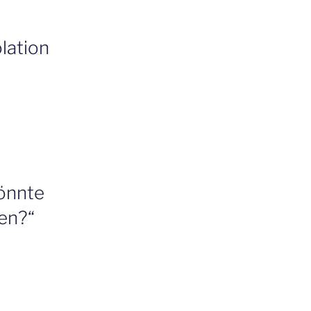
lation
könnte
ken?“