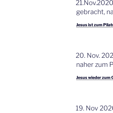
21.Nov.2020 
OP
gebracht, n
Jesus ist zum Pila
GEPLAATST
20. Nov. 20
OP
naher zum Pi
Jesus wieder zum C
GEPLAATST
19. Nov 2020
OP