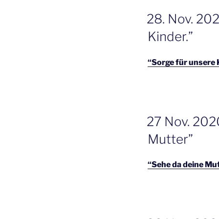
GEPLAATST
28. Nov. 202
OP
Kinder.”
“Sorge für unsere 
GEPLAATST
27 Nov. 202
OP
Mutter”
“Sehe da deine Mut
GEPLAATST